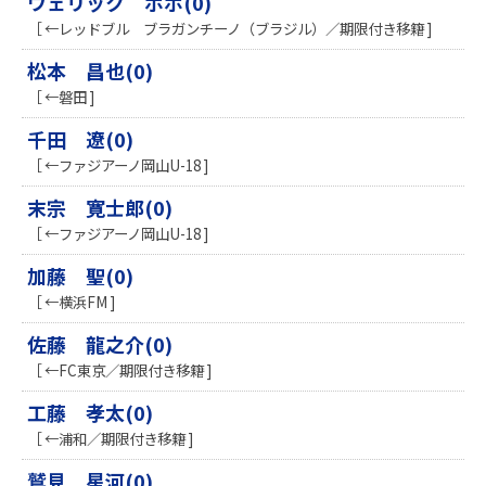
ウェリック ポポ(0)
［ ←レッドブル ブラガンチーノ（ブラジル）／期限付き移籍 ]
松本 昌也(0)
［ ←磐田 ]
千田 遼(0)
［ ←ファジアーノ岡山U-18 ]
末宗 寛士郎(0)
［ ←ファジアーノ岡山U-18 ]
加藤 聖(0)
［ ←横浜FM ]
佐藤 龍之介(0)
［ ←FC東京／期限付き移籍 ]
工藤 孝太(0)
［ ←浦和／期限付き移籍 ]
鷲見 星河(0)