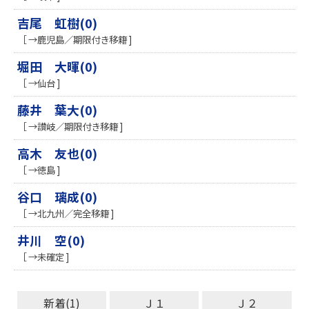
吉尾 虹樹(0)
［ →鹿児島／期限付き移籍 ]
堀田 大暉(0)
［ →仙台 ]
藤井 葉大(0)
［ →讃岐／期限付き移籍 ]
高木 友也(0)
［ →徳島 ]
谷口 璃成(0)
［ →北九州／完全移籍 ]
井川 空(0)
［ →未確定 ]
新着(1)
Ｊ１
Ｊ２