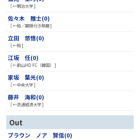
［ ←明治大学 ]
佐々木 雅士(0)
［ ←柏／期限付き移籍 ]
立田 悠悟(0)
［ ←柏 ]
江坂 任(0)
［ ←蔚山HD FC（韓国） ]
家坂 葉光(0)
［ ←中央大学 ]
藤井 海和(0)
［ ←流通経済大学 ]
Out
ブラウン ノア 賢信(0)