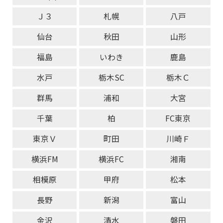
Ｊ３
札幌
八戸
仙台
秋田
山形
福島
いわき
鹿島
水戸
栃木SC
栃木Ｃ
群馬
浦和
大宮
千葉
柏
FC東京
東京Ｖ
町田
川崎Ｆ
横浜FM
横浜FC
湘南
相模原
甲府
松本
長野
新潟
富山
金沢
清水
磐田