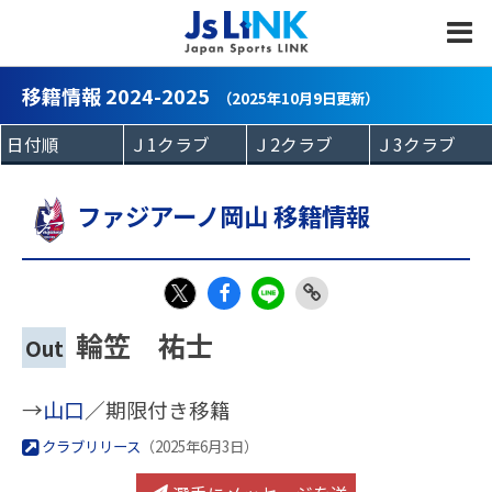
MENU
移籍情報 2024-2025
（2025年10月9日更新）
ファジアーノ岡山 移籍情報
Fac
LIN
Link
X
輪笠 祐士
Out
eb
E
Copy
oo
→
山口
／期限付き移籍
k
クラブリリース
（2025年6月3日）