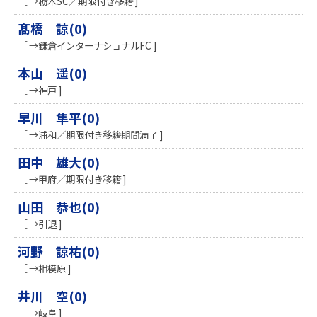
［ →栃木SC／期限付き移籍 ]
髙橋 諒(0)
［ →鎌倉インターナショナルFC ]
本山 遥(0)
［ →神戸 ]
早川 隼平(0)
［ →浦和／期限付き移籍期間満了 ]
田中 雄大(0)
［ →甲府／期限付き移籍 ]
山田 恭也(0)
［ →引退 ]
河野 諒祐(0)
［ →相模原 ]
井川 空(0)
［ →岐阜 ]