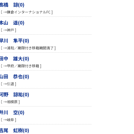
髙橋 諒(0)
［ →鎌倉インターナショナルFC ]
本山 遥(0)
［ →神戸 ]
早川 隼平(0)
［ →浦和／期限付き移籍期間満了 ]
田中 雄大(0)
［ →甲府／期限付き移籍 ]
山田 恭也(0)
［ →引退 ]
河野 諒祐(0)
［ →相模原 ]
井川 空(0)
［ →岐阜 ]
吉尾 虹樹(0)