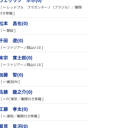
［ ←レッドブル ブラガンチーノ（ブラジル）／期限
付き移籍 ]
松本 昌也(0)
［ ←磐田 ]
千田 遼(0)
［ ←ファジアーノ岡山U-18 ]
末宗 寛士郎(0)
［ ←ファジアーノ岡山U-18 ]
加藤 聖(0)
［ ←横浜FM ]
佐藤 龍之介(0)
［ ←FC東京／期限付き移籍 ]
工藤 孝太(0)
［ ←浦和／期限付き移籍 ]
鷲見 星河(0)