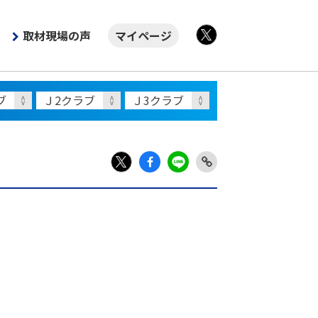
取材現場の声
マイページ
X
Fac
LIN
Link
X
ebo
E
Copy
ok