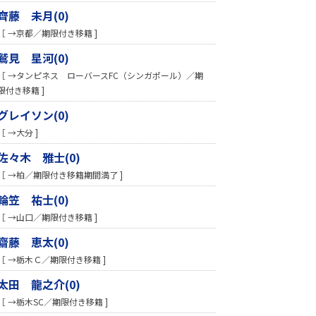
齊藤 未月(0)
［ →京都／期限付き移籍 ]
鷲見 星河(0)
［ →タンピネス ローバースFC（シンガポール）／期
限付き移籍 ]
グレイソン(0)
［ →大分 ]
佐々木 雅士(0)
［ →柏／期限付き移籍期間満了 ]
輪笠 祐士(0)
［ →山口／期限付き移籍 ]
齋藤 恵太(0)
［ →栃木Ｃ／期限付き移籍 ]
太田 龍之介(0)
［ →栃木SC／期限付き移籍 ]