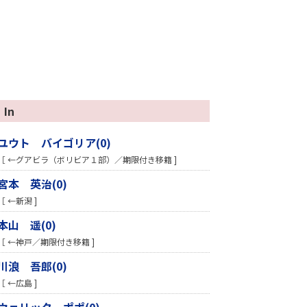
In
ユウト バイゴリア(0)
［ ←グアビラ（ボリビア１部）／期限付き移籍 ]
宮本 英治(0)
［ ←新潟 ]
本山 遥(0)
［ ←神戸／期限付き移籍 ]
川浪 吾郎(0)
［ ←広島 ]
ウェリック ポポ(0)