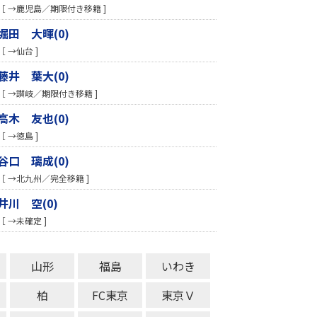
［ →鹿児島／期限付き移籍 ]
堀田 大暉(0)
［ →仙台 ]
藤井 葉大(0)
［ →讃岐／期限付き移籍 ]
高木 友也(0)
［ →徳島 ]
谷口 璃成(0)
［ →北九州／完全移籍 ]
井川 空(0)
［ →未確定 ]
山形
福島
いわき
柏
FC東京
東京Ｖ