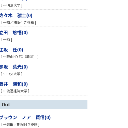
［ ←明治大学 ]
佐々木 雅士(0)
［ ←柏／期限付き移籍 ]
立田 悠悟(0)
［ ←柏 ]
江坂 任(0)
［ ←蔚山HD FC（韓国） ]
家坂 葉光(0)
［ ←中央大学 ]
藤井 海和(0)
［ ←流通経済大学 ]
Out
ブラウン ノア 賢信(0)
［ →磐田／期限付き移籍 ]