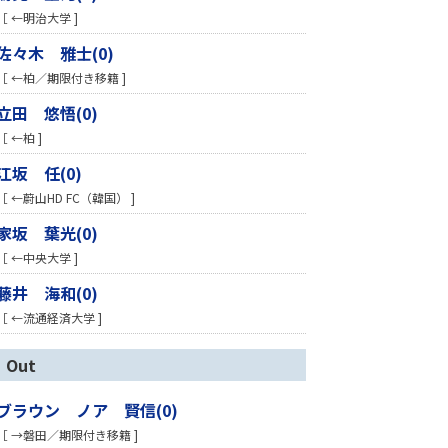
［ ←明治大学 ]
佐々木 雅士(0)
［ ←柏／期限付き移籍 ]
立田 悠悟(0)
［ ←柏 ]
江坂 任(0)
［ ←蔚山HD FC（韓国） ]
家坂 葉光(0)
［ ←中央大学 ]
藤井 海和(0)
［ ←流通経済大学 ]
Out
ブラウン ノア 賢信(0)
［ →磐田／期限付き移籍 ]