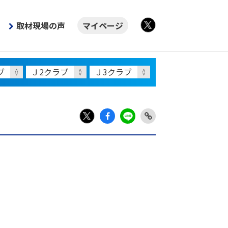
取材現場の声
マイページ
X
Fac
LIN
Link
X
ebo
E
Copy
ok