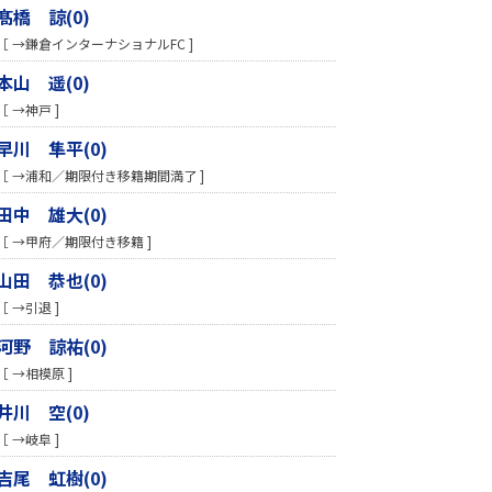
髙橋 諒(0)
［ →鎌倉インターナショナルFC ]
本山 遥(0)
［ →神戸 ]
早川 隼平(0)
［ →浦和／期限付き移籍期間満了 ]
田中 雄大(0)
［ →甲府／期限付き移籍 ]
山田 恭也(0)
［ →引退 ]
河野 諒祐(0)
［ →相模原 ]
井川 空(0)
［ →岐阜 ]
吉尾 虹樹(0)