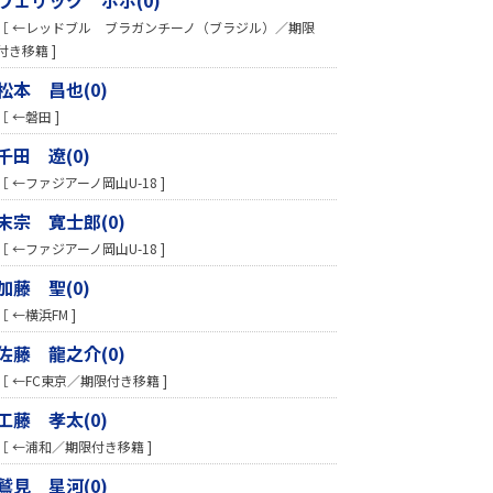
［ ←レッドブル ブラガンチーノ（ブラジル）／期限
付き移籍 ]
松本 昌也(0)
［ ←磐田 ]
千田 遼(0)
［ ←ファジアーノ岡山U-18 ]
末宗 寛士郎(0)
［ ←ファジアーノ岡山U-18 ]
加藤 聖(0)
［ ←横浜FM ]
佐藤 龍之介(0)
［ ←FC東京／期限付き移籍 ]
工藤 孝太(0)
［ ←浦和／期限付き移籍 ]
鷲見 星河(0)