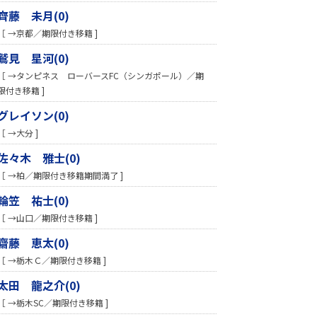
齊藤 未月(0)
［ →京都／期限付き移籍 ]
鷲見 星河(0)
［ →タンピネス ローバースFC（シンガポール）／期
限付き移籍 ]
グレイソン(0)
［ →大分 ]
佐々木 雅士(0)
［ →柏／期限付き移籍期間満了 ]
輪笠 祐士(0)
［ →山口／期限付き移籍 ]
齋藤 恵太(0)
［ →栃木Ｃ／期限付き移籍 ]
太田 龍之介(0)
［ →栃木SC／期限付き移籍 ]