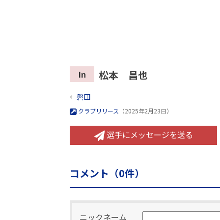
松本 昌也
In
←
磐田
クラブリリース
（2025年2月23日）
選手にメッセージを送る
コメント（
0
件）
ニックネーム