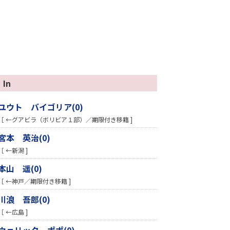
In
ユウト バイゴリア(0)
［ ←グアビラ（ボリビア１部）／期限付き移籍 ]
宮本 英治(0)
［ ←新潟 ]
本山 遥(0)
［ ←神戸／期限付き移籍 ]
川浪 吾郎(0)
［ ←広島 ]
ウェリック ポポ(0)