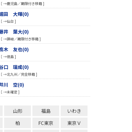
［ →鹿児島／期限付き移籍 ]
堀田 大暉(0)
［ →仙台 ]
藤井 葉大(0)
［ →讃岐／期限付き移籍 ]
高木 友也(0)
［ →徳島 ]
谷口 璃成(0)
［ →北九州／完全移籍 ]
井川 空(0)
［ →未確定 ]
山形
福島
いわき
柏
FC東京
東京Ｖ