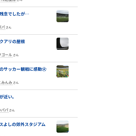
残念でしたが…
パパ
さん
クアリの屋根
けゴール
さん
のサッカー観戦に感動⚽️
とみんみ
さん
が近い。
aのパパ
さん
スよしの郊外スタジアム