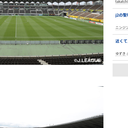
takatc
j2の聖
ニンジ
近くて
ゆずき