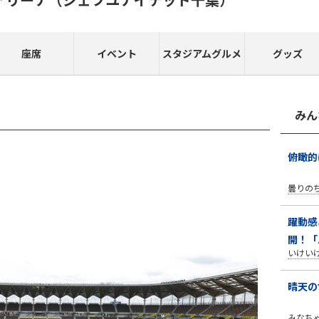
座席
イベント
スタジアムグルメ
グッズ
みん
俯瞰的
曇りの
躍動感
開！「
いけい
晴天の
みなち