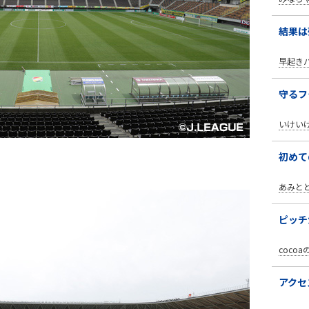
結果は
早起き
守るフ
いけい
初めて
あみと
ピッチ
coco
アクセ