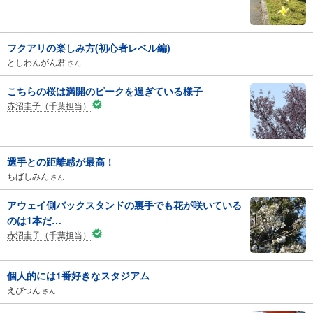
フクアリの楽しみ方(初心者レベル編)
としわんがん君
さん
こちらの桜は満開のピークを過ぎている様子
赤沼圭子（千葉担当）
選手との距離感が最高！
ちばしみん
さん
アウェイ側バックスタンドの裏手でも花が咲いている
のは1本だ…
赤沼圭子（千葉担当）
個人的には1番好きなスタジアム
えびつん
さん