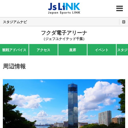
MENU
スタジアムナビ
フクダ電子アリーナ
（ジェフユナイテッド千葉）
観戦アドバイス
アクセス
座席
イベント
スタジ
周辺情報