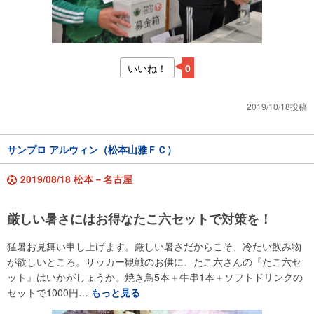
いいね！
0
2019/10/18投稿
サンプロ アルウィン（松本山雅ＦＣ）
2019/08/18 松本－名古屋
厳しい暑さにはお得なたこ六セットで対策を！
猛暑お見舞い申し上げます。厳しい暑さだからこそ、冷たい飲み物
が欲しいところ。サッカー観戦のお供に、たこ六さんの『たこ六セ
ット』はいかがしょうか。焼き鳥5本＋牛串1本＋ソフトドリンクの
セットで1000円…
もっと見る