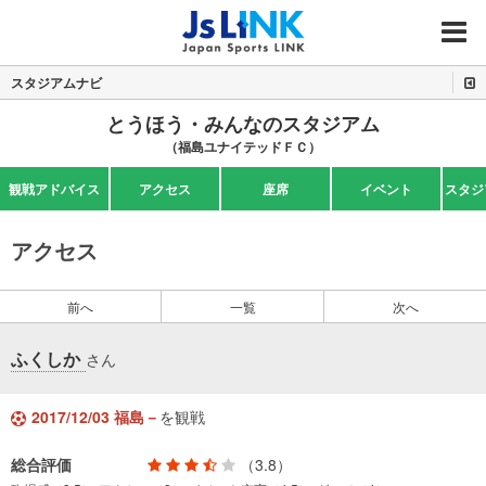
MENU
スタジアムナビ
とうほう・みんなのスタジアム
（福島ユナイテッドＦＣ）
観戦アドバイス
アクセス
座席
イベント
スタジ
アクセス
前へ
一覧
次へ
ふくしか
さん
2017/12/03 福島－
を観戦
総合評価
（3.8）