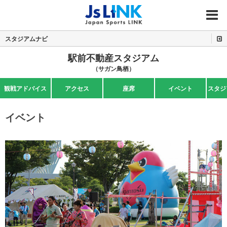
MENU
スタジアムナビ
駅前不動産スタジアム
（サガン鳥栖）
観戦アドバイス
アクセス
座席
イベント
スタジ
イベント