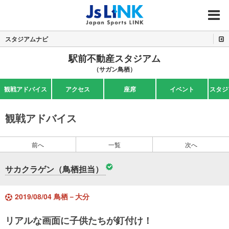
MENU
スタジアムナビ
駅前不動産スタジアム
（サガン鳥栖）
観戦アドバイス
アクセス
座席
イベント
スタジ
観戦アドバイス
前へ
一覧
次へ
サカクラゲン（鳥栖担当）
2019/08/04 鳥栖－大分
リアルな画面に子供たちが釘付け！