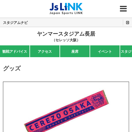
MENU
スタジアムナビ
ヤンマースタジアム長居
（セレッソ大阪）
観戦アドバイス
アクセス
座席
イベント
スタジ
グッズ