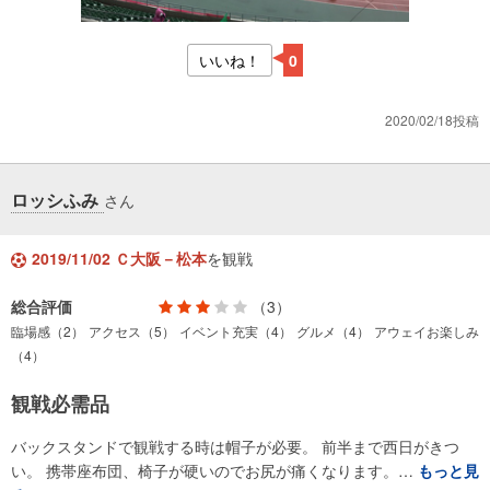
いいね！
0
2020/02/18投稿
ロッシふみ
さん
2019/11/02 Ｃ大阪－松本
を観戦
総合評価
（3）
臨場感（2）
アクセス（5）
イベント充実（4）
グルメ（4）
アウェイお楽しみ
（4）
観戦必需品
バックスタンドで観戦する時は帽子が必要。 前半まで西日がきつ
い。 携帯座布団、椅子が硬いのでお尻が痛くなります。…
もっと見