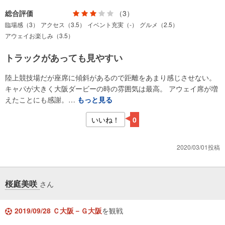
総合評価
（3）
臨場感（3）
アクセス（3.5）
イベント充実（-）
グルメ（2.5）
アウェイお楽しみ（3.5）
トラックがあっても見やすい
陸上競技場だが座席に傾斜があるので距離をあまり感じさせない。
キャパが大きく大阪ダービーの時の雰囲気は最高。 アウェイ席が増
えたことにも感謝。…
もっと見る
いいね！
0
2020/03/01投稿
桜庭美咲
さん
2019/09/28 Ｃ大阪－Ｇ大阪
を観戦