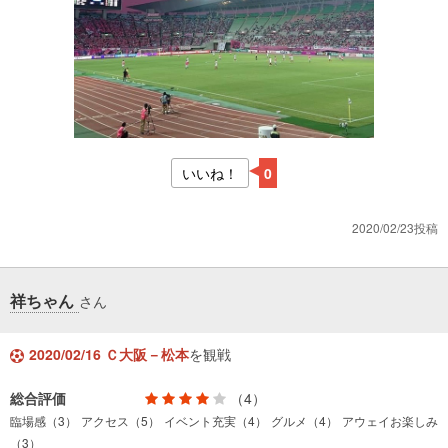
いいね！
0
2020/02/23投稿
祥ちゃん
さん
2020/02/16 Ｃ大阪－松本
を観戦
総合評価
（4）
臨場感（3）
アクセス（5）
イベント充実（4）
グルメ（4）
アウェイお楽しみ
（3）