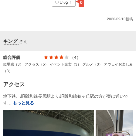
いいね！
0
2020/09/10投稿
キング
さん
総合評価
（4）
臨場感（3）
アクセス（5）
イベント充実（3）
グルメ（3）
アウェイお楽しみ
（3）
アクセス
地下鉄、JR阪和線長居駅よりJR阪和線鶴ヶ丘駅の方が実は近いで
す…
もっと見る