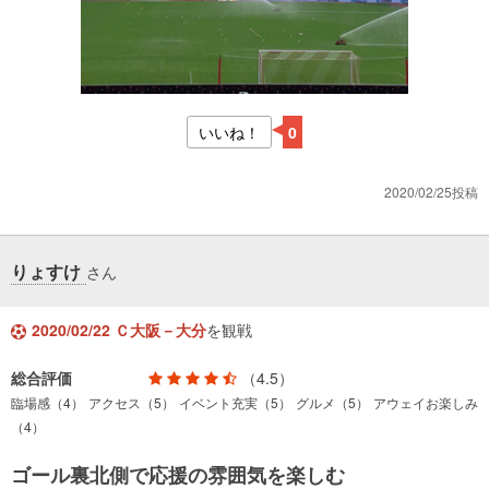
いいね！
0
2020/02/25投稿
りょすけ
さん
2020/02/22 Ｃ大阪－大分
を観戦
総合評価
（4.5）
臨場感（4）
アクセス（5）
イベント充実（5）
グルメ（5）
アウェイお楽しみ
（4）
ゴール裏北側で応援の雰囲気を楽しむ