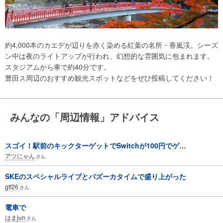
約4,000本のカエデが辺りを赤く染める紅葉の名所・香嵐渓。シーズ
ン中は夜のライトアップが行われ、幻想的な雰囲気に包まれます。
スタジアムから車で約40分です。
豊田ス周辺のおすすめ観光スポットなどをぜひ投稿してください！
みんなの「周辺情報」アドバイス
スゴイ！駅前のキックターゲットでSwitchが100円でゲ…
アツにゃん
さん
SKEのスペシャルライブとバズーカタイムで盛り上がった
gtf26
さん
電車で
はまjun
さん