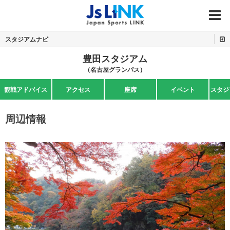
MENU
スタジアムナビ
豊田スタジアム
（名古屋グランパス）
観戦アドバイス
アクセス
座席
イベント
スタジ
周辺情報