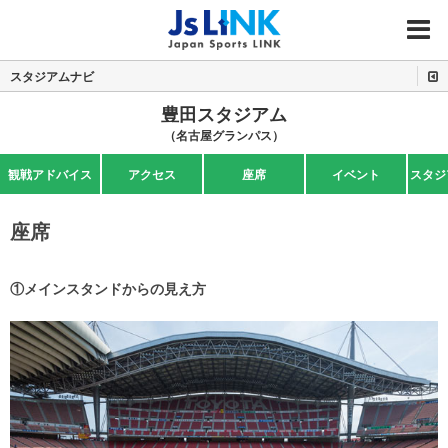
MENU
スタジアムナビ
豊田スタジアム
（名古屋グランパス）
観戦アドバイス
アクセス
座席
イベント
スタジ
座席
①メインスタンドからの見え方