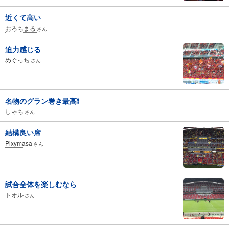
近くて高い
おろちまる
さん
迫力感じる
めぐっち
さん
名物のグラン巻き最高❗
しゃち
さん
結構良い席
Pixymasa
さん
試合全体を楽しむなら
トオル
さん