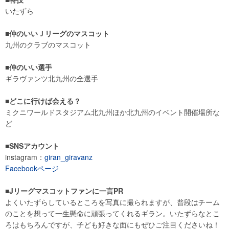
いたずら
■仲のいいＪリーグのマスコット
九州のクラブのマスコット
■仲のいい選手
ギラヴァンツ北九州の全選手
■どこに行けば会える？
ミクニワールドスタジアム北九州ほか北九州のイベント開催場所な
ど
■SNSアカウント
instagram：
giran_giravanz
Facebookページ
■Jリーグマスコットファンに一言PR
よくいたずらしているところを写真に撮られますが、普段はチーム
のことを想って一生懸命に頑張ってくれるギラン。いたずらなとこ
ろはもちろんですが、子ども好きな面にもぜひご注目くださいね！