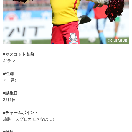
■マスコット名前
ギラン
■性別
♂（男）
■誕生日
2月1日
■チャームポイント
鳩胸（ズグロカモメなのに）
■特技