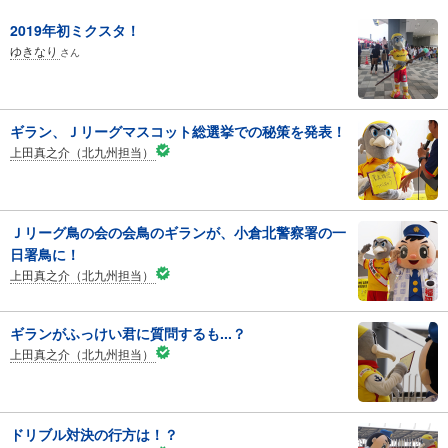
2019年初ミクスタ！
ゆきなり
さん
ギラン、Ｊリーグマスコット総選挙での秘策を発表！
上田真之介（北九州担当）
Ｊリーグ鳥の会の会鳥のギランが、小倉北警察署の一
日署鳥に！
上田真之介（北九州担当）
ギランがふっけい君に質問するも...？
上田真之介（北九州担当）
ドリブル対決の行方は！？