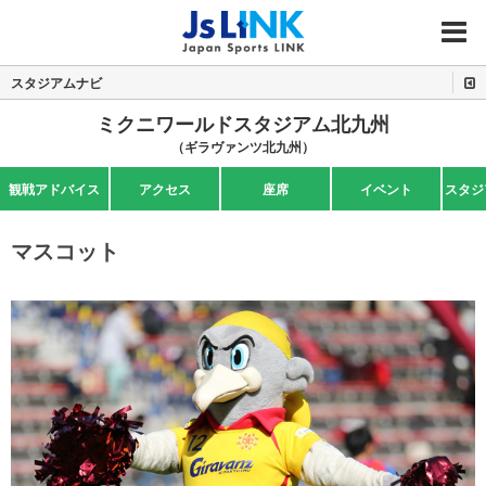
MENU
スタジアムナビ
ミクニワールドスタジアム北九州
（ギラヴァンツ北九州）
観戦アドバイス
アクセス
座席
イベント
スタジ
マスコット