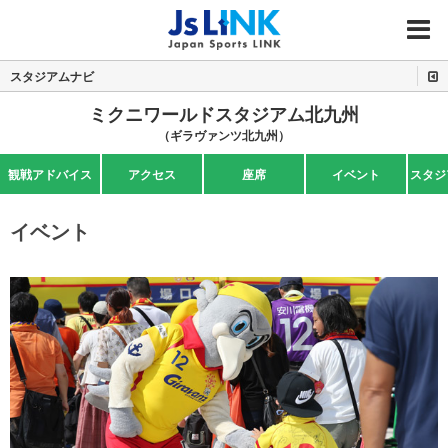
MENU
スタジアムナビ
ミクニワールドスタジアム北九州
（ギラヴァンツ北九州）
観戦アドバイス
アクセス
座席
イベント
スタジ
イベント