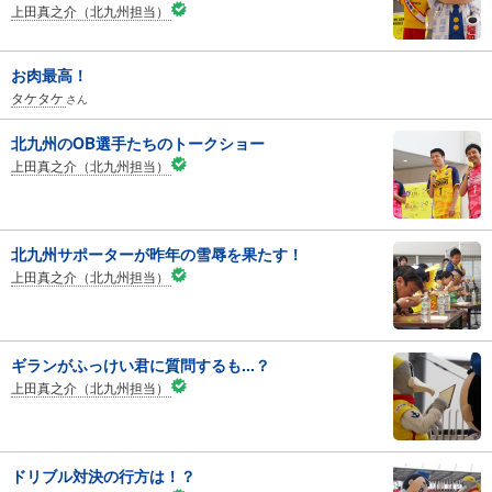
上田真之介（北九州担当）
お肉最高！
タケタケ
さん
北九州のOB選手たちのトークショー
上田真之介（北九州担当）
北九州サポーターが昨年の雪辱を果たす！
上田真之介（北九州担当）
ギランがふっけい君に質問するも...？
上田真之介（北九州担当）
ドリブル対決の行方は！？