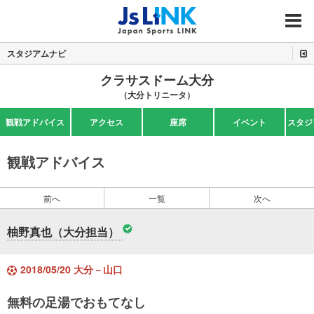
MENU
スタジアムナビ
クラサスドーム大分
（大分トリニータ）
観戦アドバイス
アクセス
座席
イベント
スタジ
観戦アドバイス
前へ
一覧
次へ
柚野真也（大分担当）
2018/05/20 大分－山口
無料の足湯でおもてなし