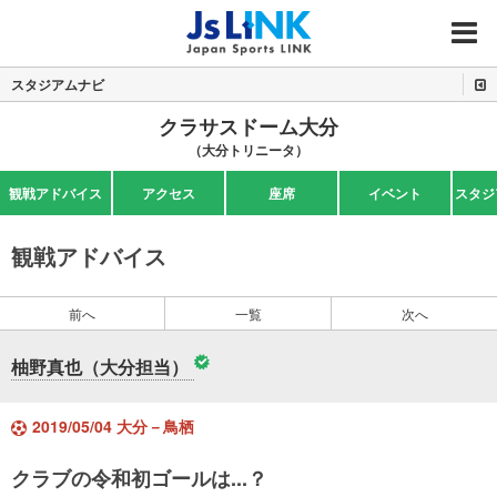
MENU
スタジアムナビ
クラサスドーム大分
（大分トリニータ）
観戦アドバイス
アクセス
座席
イベント
スタジ
観戦アドバイス
前へ
一覧
次へ
柚野真也（大分担当）
2019/05/04 大分－鳥栖
クラブの令和初ゴールは...？