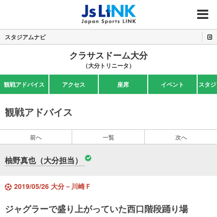
MENU
スタジアムナビ
クラサスドーム大分
（大分トリニータ）
観戦アドバイス
アクセス
座席
イベント
スタジ
観戦アドバイス
前へ
一覧
次へ
柚野真也（大分担当）
2019/05/26 大分－川崎Ｆ
ジャグラーで盛り上がっていた西口階段踊り場