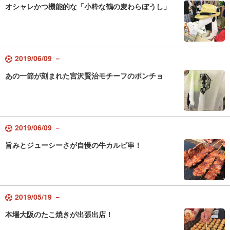
オシャレかつ機能的な「小粋な鶴の麦わらぼうし」
2019/06/09 －
あの一節が刻まれた宮沢賢治モチーフのポンチョ
2019/06/09 －
旨みとジューシーさが自慢の牛カルビ串！
2019/05/19 －
本場大阪のたこ焼きが出張出店！