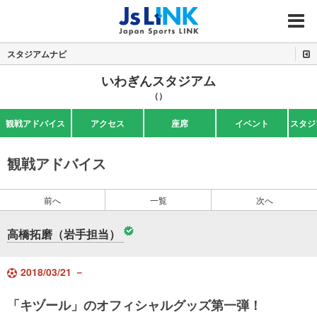
MENU
スタジアムナビ
いわぎんスタジアム
（）
観戦アドバイス
アクセス
座席
イベント
スタジ
観戦アドバイス
前へ
一覧
次へ
高橋拓磨（岩手担当）
2018/03/21 －
「キヅール」のオフィシャルグッズ第一弾！