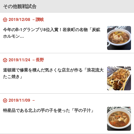
その他観戦試合
2019/12/08 －讃岐
今年のB-1グランプリ8位入賞！岩泉町の名物「炭鉱
ホルモン…
2019/11/24 －長野
道頓堀で修業を積んだ気さくな店主が作る「浪花流大
たこ焼き」
2019/11/09 －
特産品である北上の芋の子を使った「芋の子汁」