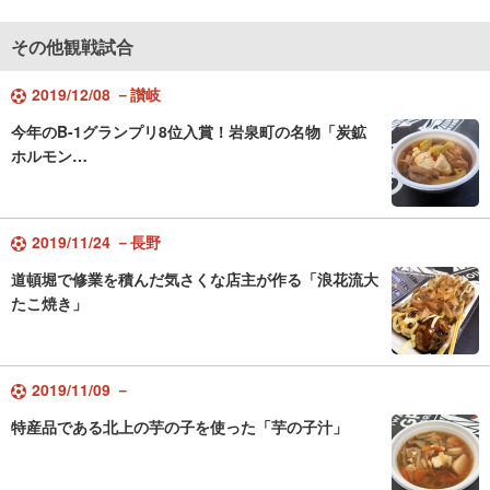
その他観戦試合
2019/12/08 －讃岐
今年のB-1グランプリ8位入賞！岩泉町の名物「炭鉱
ホルモン…
2019/11/24 －長野
道頓堀で修業を積んだ気さくな店主が作る「浪花流大
たこ焼き」
2019/11/09 －
特産品である北上の芋の子を使った「芋の子汁」