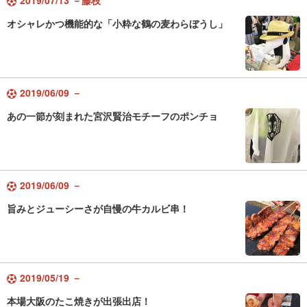
2019/07/13 －藤枝
オシャレかつ機能的な「小粋な鶴の麦わらぼうし」
2019/06/09 －
あの一節が刻まれた宮沢賢治モチーフのポンチョ
2019/06/09 －
旨みとジューシーさが自慢の牛カルビ串！
2019/05/19 －
本場大阪のたこ焼きが出張出店！