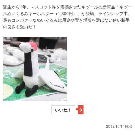
誕生から1年、マスコット界を震撼させたキヅールの新商品「キヅー
ルぬいぐるみキーホルダー（1,300円）」が登場。ラインナップ中、
最もコンパクトなぬいぐるみは用途や置き場所を選ばない使い勝手
の良さも魅力だ！
いいね！
0
2018/10/14投稿