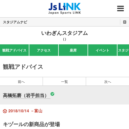
MENU
スタジアムナビ
いわぎんスタジアム
（）
観戦アドバイス
アクセス
座席
イベント
スタジ
観戦アドバイス
前へ
一覧
次へ
高橋拓磨（岩手担当）
2018/10/14 －富山
キヅールの新商品が登場