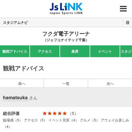
MENU
スタジアムナビ
フクダ電子アリーナ
（ジェフユナイテッド千葉）
観戦アドバイス
アクセス
座席
イベント
スタジ
観戦アドバイス
前へ
一覧
次へ
hamatsuka
さん
総合評価
（5）
臨場感（5）
アクセス（5）
イベント充実（4）
グルメ（5）
アウェイお楽しみ
（4）