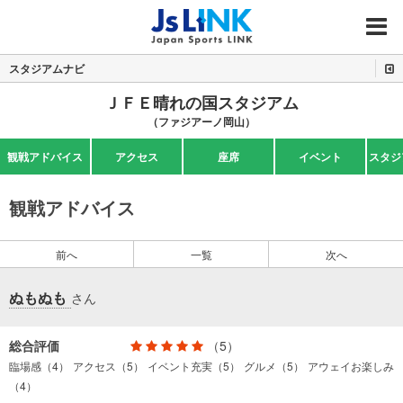
MENU
スタジアムナビ
ＪＦＥ晴れの国スタジアム
（ファジアーノ岡山）
観戦アドバイス
アクセス
座席
イベント
スタジ
観戦アドバイス
前へ
一覧
次へ
ぬもぬも
さん
総合評価
（5）
臨場感（4）
アクセス（5）
イベント充実（5）
グルメ（5）
アウェイお楽しみ
（4）