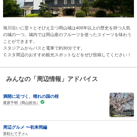
旭川沿いに堂々とそびえ立つ岡山城は400年以上の歴史を持つ人気
の城の一つ。城内では岡山産のフルーツを使ったスイーツを味わう
ことができます。
スタジアムからバスと電車で約30分です。
Ｃスタ周辺のおすすめ観光スポットなどをぜひ投稿してください！
みんなの「周辺情報」アドバイス
満開に近づく、晴れの国の桜
尾原千明（岡山担当）
周辺グルメ 〜初来岡編
茶柱たて子
さん