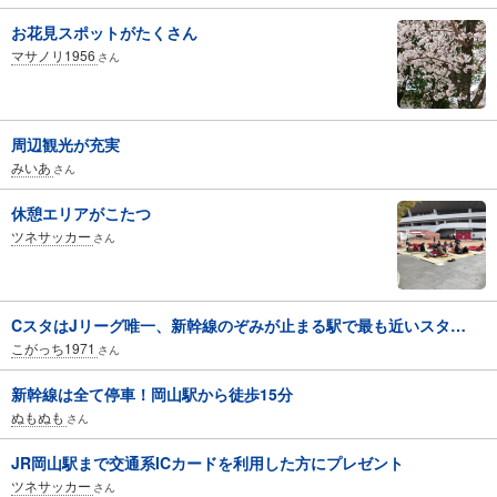
お花見スポットがたくさん
マサノリ1956
さん
周辺観光が充実
みいあ
さん
休憩エリアがこたつ
ツネサッカー
さん
CスタはJリーグ唯一、新幹線のぞみが止まる駅で最も近いスタ…
こがっち1971
さん
新幹線は全て停車！岡山駅から徒歩15分
ぬもぬも
さん
JR岡山駅まで交通系ICカードを利用した方にプレゼント
ツネサッカー
さん