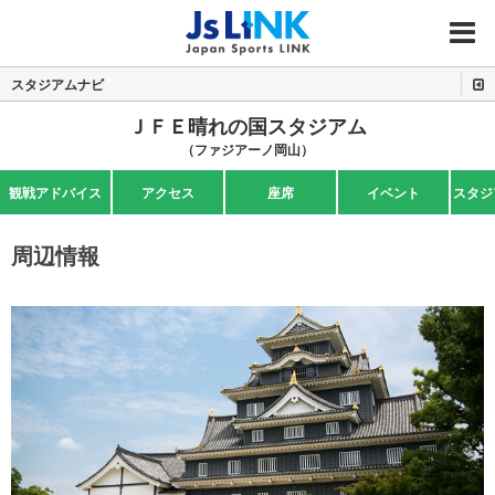
MENU
スタジアムナビ
ＪＦＥ晴れの国スタジアム
（ファジアーノ岡山）
観戦アドバイス
アクセス
座席
イベント
スタジ
周辺情報