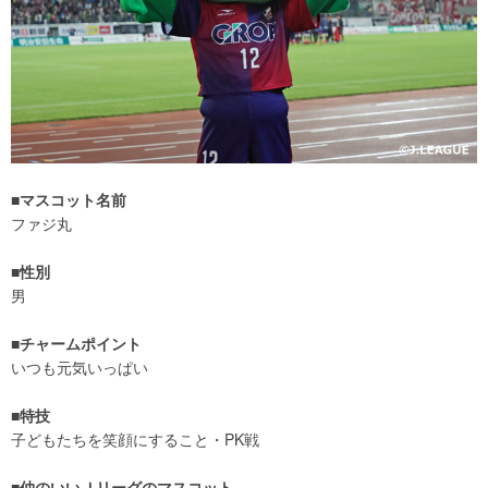
■マスコット名前
ファジ丸
■性別
男
■チャームポイント
いつも元気いっぱい
■特技
子どもたちを笑顔にすること・PK戦
■仲のいいＪリーグのマスコット