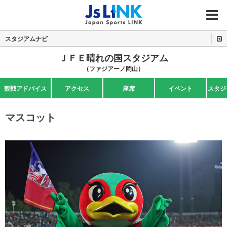
MENU
スタジアムナビ
ＪＦＥ晴れの国スタジアム
（ファジアーノ岡山）
観戦アドバイス
アクセス
座席
イベント
スタジ
マスコット