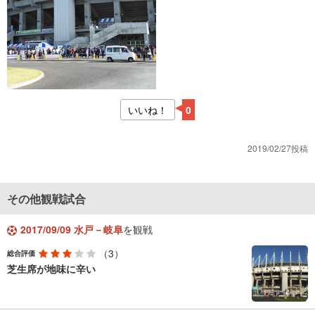
いいね！
0
2019/02/27投稿
その他観戦試合
2017/09/09 水戸－岐阜
を観戦
（3）
総合評価
芝生席が地味に辛い