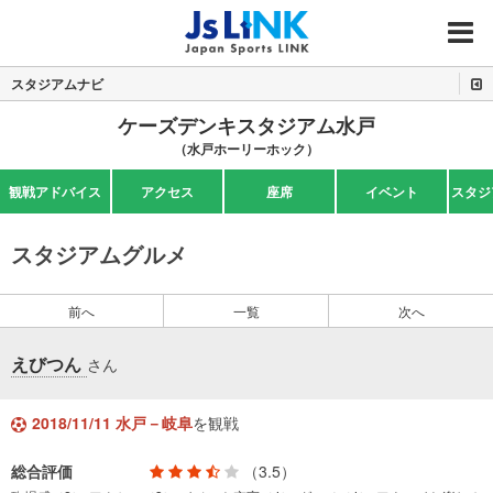
MENU
スタジアムナビ
ケーズデンキスタジアム水戸
（水戸ホーリーホック）
観戦アドバイス
アクセス
座席
イベント
スタジ
スタジアムグルメ
前へ
一覧
次へ
えびつん
さん
2018/11/11 水戸－岐阜
を観戦
総合評価
（3.5）