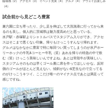
臨場感（2）
アクセス（3）
イベント充実（4）
グルメ（4）
アウェイお楽しみ
（4）
試合前から見どころ豊富
兼六園に立ち寄ったり、少し足を伸ばして大洗漁港に行ってから来
るのも良し。個人的に茨城県は魅力度高めだと思っている。
水戸駅・赤塚駅よりシャトルバスでスタジアム入りができ、アクセ
スはそこまで悪くない印象。帰りもけっこうすんなり帰れます。
グルメはなかなかに豊富で特に毎回つい買ってしまうのが水戸ホー
リーホックの牛乳&コーヒー牛乳（笑）あれを帰りの特急の中で飲
む（笑）けっこう美味しいんですよね。あとは常陸牛が美味しい。
スタジアムそのものは早くゴール裏に席を作ってほしいかな。反対
側のゴールがほとんど見えない。傾斜がない&芝生なので立ってる
のがけっこうキツイ。ここだけ唯一のマイナス点であとは満足って
感じですね。