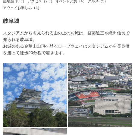
臨場感（3.5）
アクセス（2.5）
イベント充実（4）
グルメ（5）
アウェイお楽しみ（4）
岐阜城
スタジアムからも見られる山の上のお城は、斎藤道三や織田信長で
知られる岐阜城。
お城のある金華山山頂へ登るロープウェイはスタジアムから長良橋
を渡って徒歩20分程で着きます。