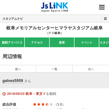
MENU
スタジアムナビ
岐阜メモリアルセンターヒマラヤスタジアム岐阜
（ＦＣ岐阜）
観戦アドバイス
アクセス
座席
イベント
スタジ
周辺情報
前へ
一覧
次へ
galvez5959
さん
2018/09/23 岐阜－東京Ｖ
を観戦
総合評価
（3.8）