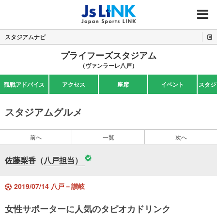
MENU
スタジアムナビ
プライフーズスタジアム
（ヴァンラーレ八戸）
観戦アドバイス
アクセス
座席
イベント
スタジ
スタジアムグルメ
前へ
一覧
次へ
佐藤梨香（八戸担当）
2019/07/14 八戸－讃岐
女性サポーターに人気のタピオカドリンク