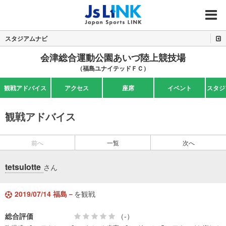
MENU
スタジアムナビ
会津総合運動公園あいづ陸上競技場
（福島ユナイテッドＦＣ）
観戦アドバイス
アクセス
座席
イベント
スタジ
観戦アドバイス
前へ
一覧
次へ
tetsulotte
さん
2019/07/14 福島－
を観戦
総合評価
（-）