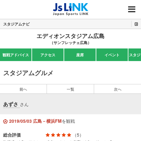
MENU
スタジアムナビ
エディオンスタジアム広島
（サンフレッチェ広島）
観戦アドバイス
アクセス
座席
イベント
スタジ
スタジアムグルメ
前へ
一覧
次へ
あずさ
さん
2019/05/03 広島－横浜FM
を観戦
総合評価
（5）