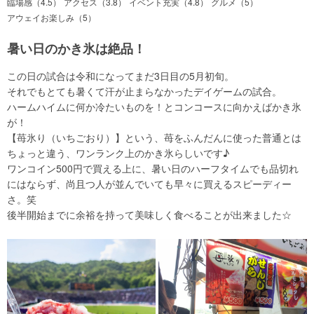
臨場感（4.5）
アクセス（3.8）
イベント充実（4.8）
グルメ（5）
アウェイお楽しみ（5）
暑い日のかき氷は絶品！
この日の試合は令和になってまだ3日目の5月初旬。
それでもとても暑くて汗が止まらなかったデイゲームの試合。
ハームハイムに何か冷たいものを！とコンコースに向かえばかき氷
が！
【苺氷り（いちごおり）】という、苺をふんだんに使った普通とは
ちょっと違う、ワンランク上のかき氷らしいです♪
ワンコイン500円で買える上に、暑い日のハーフタイムでも品切れ
にはならず、尚且つ人が並んでいても早々に買えるスピーディー
さ。笑
後半開始までに余裕を持って美味しく食べることが出来ました☆