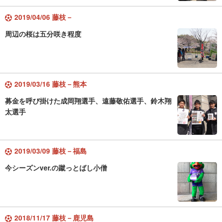
2019/04/06 藤枝－
周辺の桜は五分咲き程度
2019/03/16 藤枝－熊本
募金を呼び掛けた成岡翔選手、遠藤敬佑選手、鈴木翔
太選手
2019/03/09 藤枝－福島
今シーズンver.の蹴っとばし小僧
2018/11/17 藤枝－鹿児島