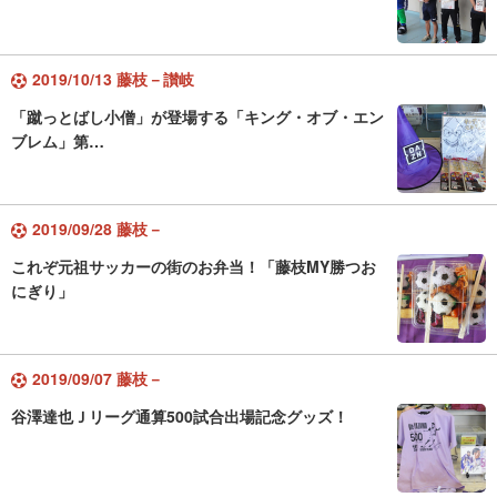
2019/10/13 藤枝－讃岐
「蹴っとばし小僧」が登場する「キング・オブ・エン
ブレム」第…
2019/09/28 藤枝－
これぞ元祖サッカーの街のお弁当！「藤枝MY勝つお
にぎり」
2019/09/07 藤枝－
谷澤達也Ｊリーグ通算500試合出場記念グッズ！