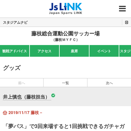
MENU
スタジアムナビ
藤枝総合運動公園サッカー場
（藤枝ＭＹＦＣ）
観戦アドバイス
アクセス
座席
イベント
スタジ
グッズ
前へ
一覧
次へ
井上慎也（藤枝担当）
2019/11/17 藤枝－
「夢パス」で3回来場すると1回挑戦できるガチャガ