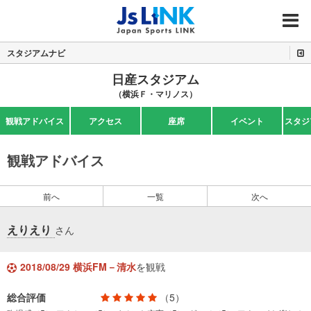
MENU
スタジアムナビ
日産スタジアム
（横浜Ｆ・マリノス）
観戦アドバイス
アクセス
座席
イベント
スタジ
観戦アドバイス
前へ
一覧
次へ
えりえり
さん
2018/08/29 横浜FM－清水
を観戦
総合評価
（5）