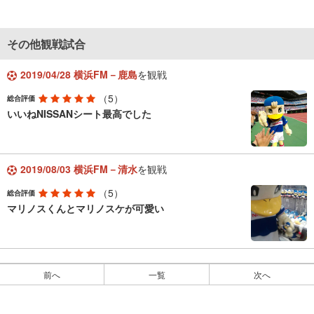
その他観戦試合
2019/04/28 横浜FM－鹿島
を観戦
（5）
総合評価
いいねNISSANシート最高でした
2019/08/03 横浜FM－清水
を観戦
（5）
総合評価
マリノスくんとマリノスケが可愛い
前へ
一覧
次へ