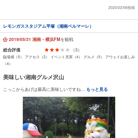
2020/02/06投稿
レモンガススタジアム平塚（湘南ベルマーレ）
2019/05/31 湘南－横浜FM
を観戦
総合評価
（3）
臨場感（5）
アクセス（2）
イベント充実（4）
グルメ（5）
アウェイお楽しみ
（4）
美味しい湘南グルメ沢山
こっこからあげは最高に美味しいですね…
もっと見る