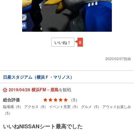
いいね！
0
2020/02/07投稿
日産スタジアム（横浜Ｆ・マリノス）
2019/04/28 横浜FM－鹿島
を観戦
総合評価
（5）
臨場感（5）
アクセス（5）
イベント充実（5）
グルメ（5）
アウェイお楽しみ
（5）
いいねNISSANシート最高でした