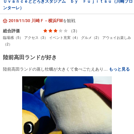
Ｕｖａｎｃｅとどろきスタジアム ｂｙ Ｆｕｊｉｔｓｕ（川崎フロ
ンターレ）
2019/11/30 川崎Ｆ－横浜FM
を観戦
総合評価
（3）
臨場感（5）
アクセス（3）
イベント充実（4）
グルメ（2）
アウェイお楽しみ
（2）
陸前高田ランドが好き
陸前高田ランドの蒸し牡蠣が大きくて食べごたえあり…
もっと見る