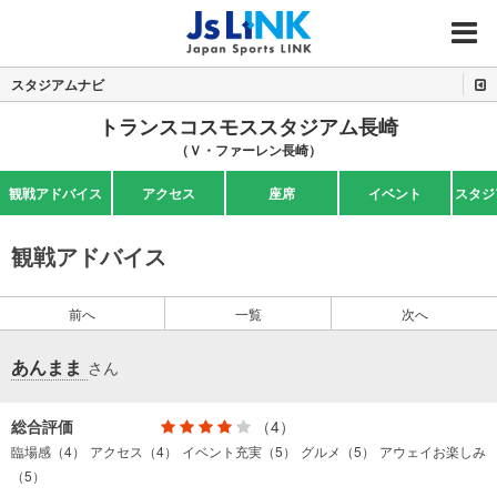
MENU
スタジアムナビ
トランスコスモススタジアム長崎
（Ｖ・ファーレン長崎）
観戦アドバイス
アクセス
座席
イベント
スタジ
観戦アドバイス
前へ
一覧
次へ
あんまま
さん
総合評価
（4）
臨場感（4）
アクセス（4）
イベント充実（5）
グルメ（5）
アウェイお楽しみ
（5）