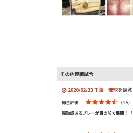
その他観戦試合
2020/02/23 千葉－琉球
を観戦
総合評価
（4.5）
躍動感あるプレーが目の前で展開！「