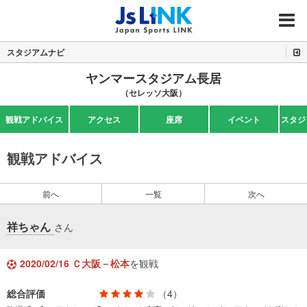
MENU
スタジアムナビ
ヤンマースタジアム長居
（セレッソ大阪）
観戦アドバイス
アクセス
座席
イベント
スタジ
観戦アドバイス
前へ
一覧
次へ
祥ちゃん
さん
2020/02/16 Ｃ大阪－松本
を観戦
総合評価
（4）