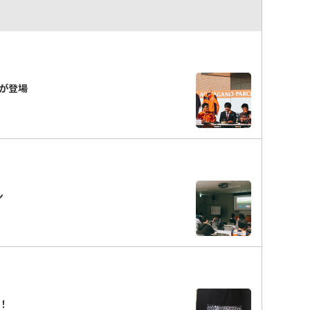
が登場
ン
！