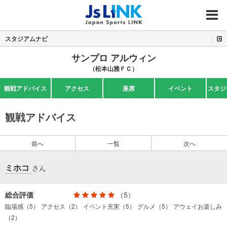
MENU
スタジアムナビ
サンプロ アルウィン
（松本山雅ＦＣ）
観戦アドバイス
アクセス
座席
イベント
スタジ
観戦アドバイス
前へ
一覧
次へ
ミホコ
さん
総合評価
（5）
臨場感（5）
アクセス（2）
イベント充実（5）
グルメ（5）
アウェイお楽しみ
（2）