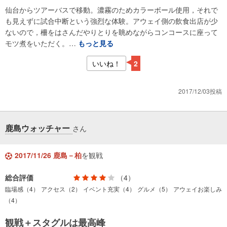
仙台からツアーバスで移動。濃霧のためカラーボール使用，それで
も見えずに試合中断という強烈な体験。アウェイ側の飲食出店が少
ないので，柵をはさんだやりとりを眺めながらコンコースに座って
モツ煮をいただく。…
もっと見る
いいね！
2
2017/12/03投稿
鹿島ウォッチャー
さん
2017/11/26 鹿島－柏
を観戦
総合評価
（4）
臨場感（4）
アクセス（2）
イベント充実（4）
グルメ（5）
アウェイお楽しみ
（4）
観戦＋スタグルは最高峰