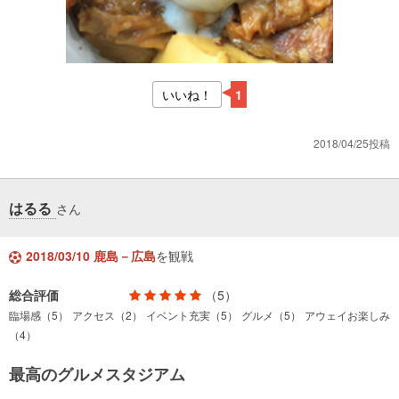
いいね！
1
2018/04/25投稿
はるる
さん
2018/03/10 鹿島－広島
を観戦
総合評価
（5）
臨場感（5）
アクセス（2）
イベント充実（5）
グルメ（5）
アウェイお楽しみ
（4）
最高のグルメスタジアム