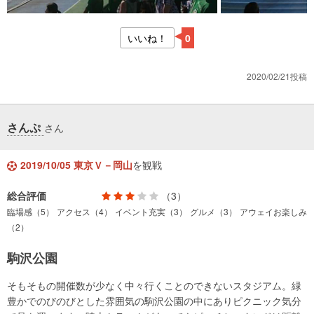
いいね！
0
2020/02/21投稿
さんぷ
さん
2019/10/05 東京Ｖ－岡山
を観戦
総合評価
（3）
臨場感（5）
アクセス（4）
イベント充実（3）
グルメ（3）
アウェイお楽しみ
（2）
駒沢公園
そもそもの開催数が少なく中々行くことのできないスタジアム。緑
豊かでのびのびとした雰囲気の駒沢公園の中にありピクニック気分