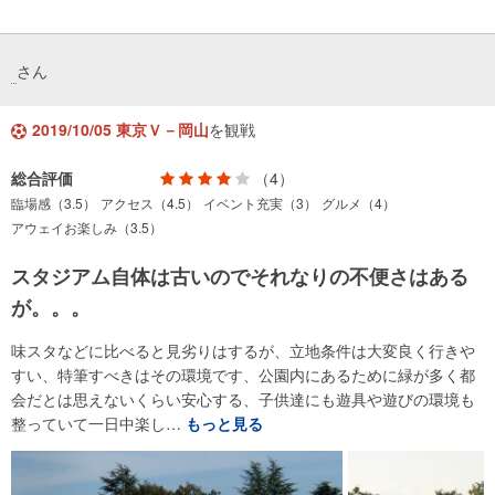
さん
2019/10/05 東京Ｖ－岡山
を観戦
総合評価
（4）
臨場感（3.5）
アクセス（4.5）
イベント充実（3）
グルメ（4）
アウェイお楽しみ（3.5）
スタジアム自体は古いのでそれなりの不便さはある
が。。。
味スタなどに比べると見劣りはするが、立地条件は大変良く行きや
すい、特筆すべきはその環境です、公園内にあるために緑が多く都
会だとは思えないくらい安心する、子供達にも遊具や遊びの環境も
整っていて一日中楽し…
もっと見る