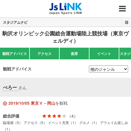
MENU
スタジアムナビ
駒沢オリンピック公園総合運動場陸上競技場（東京ヴ
ェルディ）
観戦アドバイス
アクセス
座席
イベント
スタジ
観戦アドバイス
ぺろー
さん
2019/10/05 東京Ｖ－岡山
を観戦
総合評価
（4）
臨場感（5）
アクセス（5）
イベント充実（1）
グルメ（1）
アウェイお楽しみ
（1）