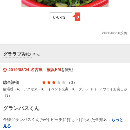
いいね！
0
2020/02/16投稿
グララブみゆ
さん
2019/08/24 名古屋－横浜FM
を観戦
総合評価
（3）
臨場感（4）
アクセス（3）
イベント充実（3）
グルメ（3）
アウェイお楽しみ
（3）
グランパスくん
金鯱グランパスくん(^w^) ピッチに打ち上げられた金鯱♪…
もっと
見る