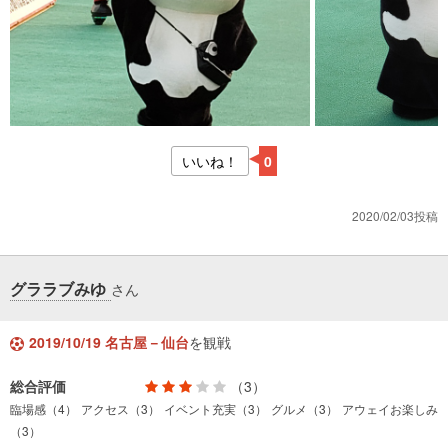
いいね！
0
2020/02/03投稿
グララブみゆ
さん
2019/10/19 名古屋－仙台
を観戦
総合評価
（3）
臨場感（4）
アクセス（3）
イベント充実（3）
グルメ（3）
アウェイお楽しみ
（3）