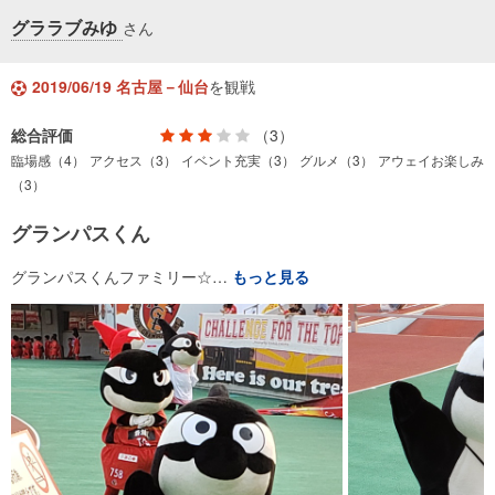
グララブみゆ
さん
2019/06/19 名古屋－仙台
を観戦
総合評価
（3）
臨場感（4）
アクセス（3）
イベント充実（3）
グルメ（3）
アウェイお楽しみ
（3）
グランパスくん
グランパスくんファミリー☆…
もっと見る