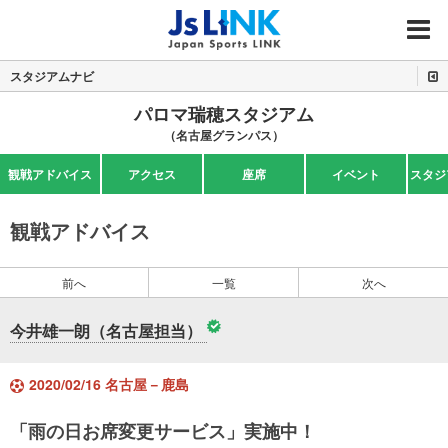
MENU
スタジアムナビ
パロマ瑞穂スタジアム
（名古屋グランパス）
観戦アドバイス
アクセス
座席
イベント
スタジ
観戦アドバイス
前へ
一覧
次へ
今井雄一朗（名古屋担当）
2020/02/16 名古屋－鹿島
「雨の日お席変更サービス」実施中！