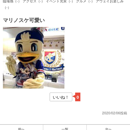
臨場感（-）
アクセス（-）
イベント充実（-）
グルメ（-）
アウェイお楽しみ
（-）
マリノスケ可愛い
いいね！
0
2020/02/06投稿
前へ
一覧
次へ