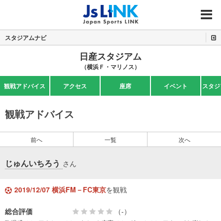
MENU
スタジアムナビ
日産スタジアム
（横浜Ｆ・マリノス）
観戦アドバイス
アクセス
座席
イベント
スタジ
観戦アドバイス
前へ
一覧
次へ
じゅんいちろう
さん
2019/12/07 横浜FM－FC東京
を観戦
総合評価
（-）