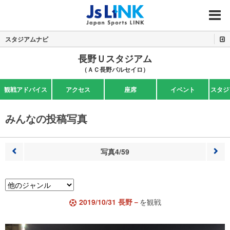
MENU
スタジアムナビ
長野Ｕスタジアム
（ＡＣ長野パルセイロ）
観戦アドバイス
アクセス
座席
イベント
スタジ
みんなの投稿写真
写真4/59
前へ
次へ
2019/10/31 長野－
を観戦