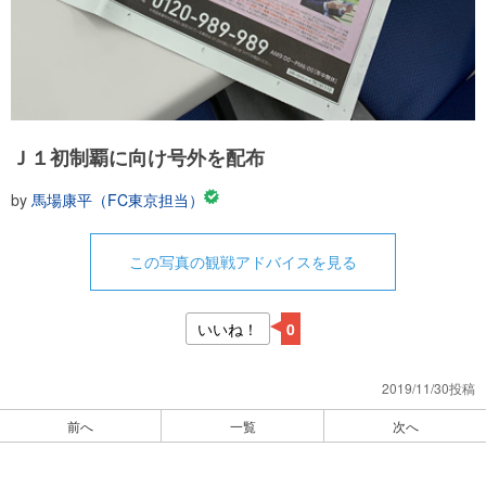
Ｊ１初制覇に向け号外を配布
by
馬場康平（FC東京担当）
この写真の観戦アドバイスを見る
いいね！
0
2019/11/30投稿
前へ
一覧
次へ