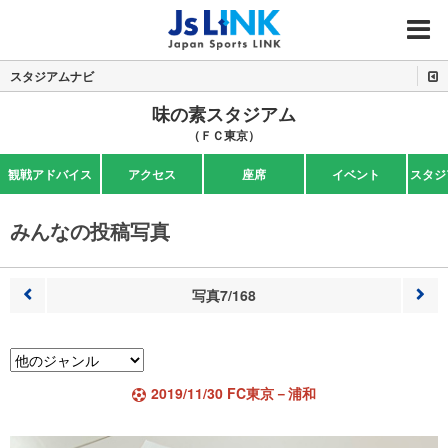
MENU
スタジアムナビ
味の素スタジアム
（ＦＣ東京）
観戦アドバイス
アクセス
座席
イベント
スタジ
みんなの投稿写真
写真7/168
前へ
次へ
2019/11/30 FC東京－浦和