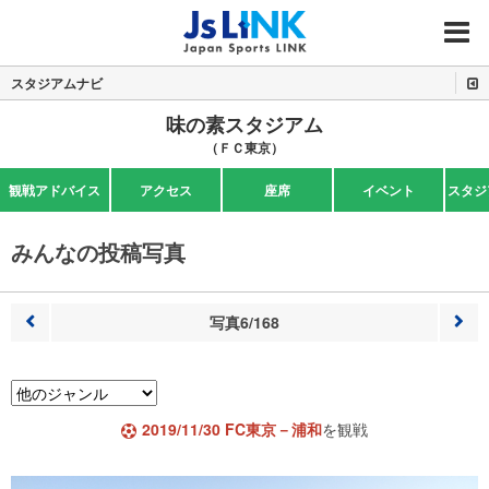
MENU
スタジアムナビ
味の素スタジアム
（ＦＣ東京）
観戦アドバイス
アクセス
座席
イベント
スタジ
みんなの投稿写真
写真6/168
前へ
次へ
2019/11/30 FC東京－浦和
を観戦