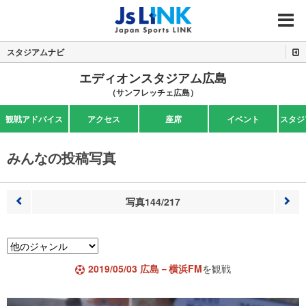
MENU
スタジアムナビ
エディオンスタジアム広島
（サンフレッチェ広島）
観戦アドバイス
アクセス
座席
イベント
スタジ
みんなの投稿写真
写真144/217
前へ
次へ
2019/05/03 広島－横浜FM
を観戦