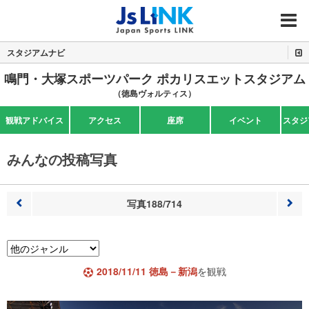
MENU
スタジアムナビ
鳴門・大塚スポーツパーク ポカリスエットスタジアム
（徳島ヴォルティス）
観戦アドバイス
アクセス
座席
イベント
スタジ
みんなの投稿写真
写真188/714
前へ
次へ
2018/11/11 徳島－新潟
を観戦