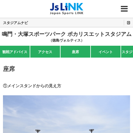
MENU
スタジアムナビ
鳴門・大塚スポーツパーク ポカリスエットスタジアム
（徳島ヴォルティス）
観戦アドバイス
アクセス
座席
イベント
スタジ
座席
①メインスタンドからの見え方