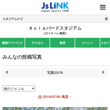
MENU
スタジアムナビ
Ａｘｉｓバードスタジアム
（ガイナーレ鳥取）
観戦アドバイス
アクセス
座席
イベント
スタジ
みんなの投稿写真
写真23/76
前へ
次へ
2019/07/06 鳥取－