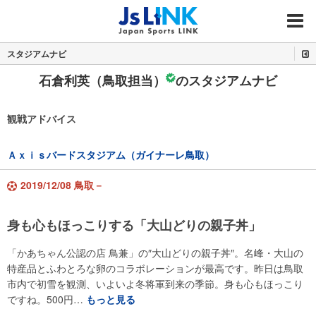
MENU
スタジアムナビ
石倉利英（鳥取担当）
のスタジアムナビ
観戦アドバイス
Ａｘｉｓバードスタジアム（ガイナーレ鳥取）
2019/12/08 鳥取－
身も心もほっこりする「大山どりの親子丼」
「かあちゃん公認の店 鳥兼」の″大山どりの親子丼″。名峰・大山の
特産品とふわとろな卵のコラボレーションが最高です。昨日は鳥取
市内で初雪を観測、いよいよ冬将軍到来の季節。身も心もほっこり
ですね。500円…
もっと見る